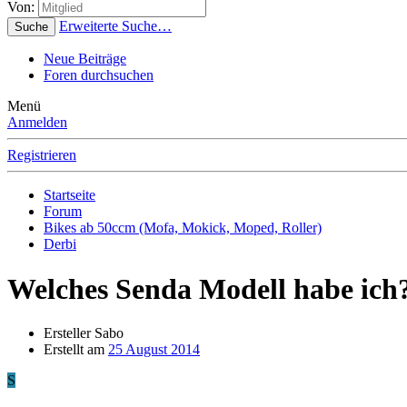
Von:
Erweiterte Suche…
Suche
Neue Beiträge
Foren durchsuchen
Menü
Anmelden
Registrieren
Startseite
Forum
Bikes ab 50ccm (Mofa, Mokick, Moped, Roller)
Derbi
Welches Senda Modell habe ich
Ersteller
Sabo
Erstellt am
25 August 2014
S