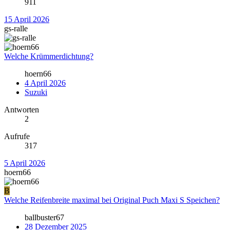
911
15 April 2026
gs-ralle
Welche Krümmerdichtung?
hoern66
4 April 2026
Suzuki
Antworten
2
Aufrufe
317
5 April 2026
hoern66
B
Welche Reifenbreite maximal bei Original Puch Maxi S Speichen?
ballbuster67
28 Dezember 2025