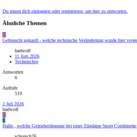
Du musst dich einloggen oder registrieren, um hier zu antworten.
Ähnliche Themen
B
Gebraucht gekauft - welche technische Veränderung wurde hier v
badwolf
11 Juni 2026
Technisches
Antworten
6
Aufrufe
519
2 Juli 2026
badwolf
B
S
Hallo , welche Getriebeölmenge bei einer Zündapp Sport Combinett
schorsch76