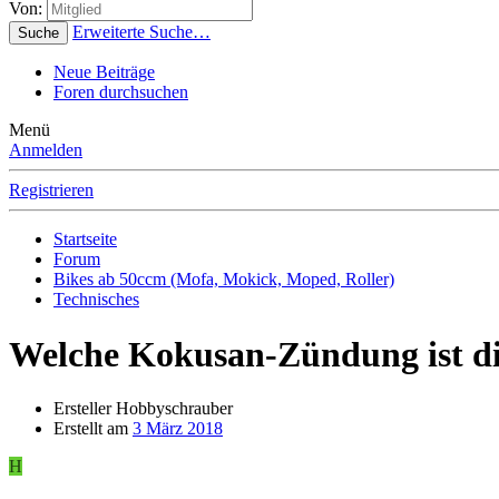
Von:
Erweiterte Suche…
Suche
Neue Beiträge
Foren durchsuchen
Menü
Anmelden
Registrieren
Startseite
Forum
Bikes ab 50ccm (Mofa, Mokick, Moped, Roller)
Technisches
Welche Kokusan-Zündung ist di
Ersteller
Hobbyschrauber
Erstellt am
3 März 2018
H