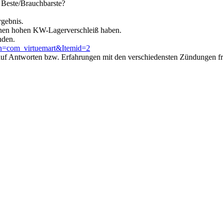
 Beste/Brauchbarste?
rgebnis.
inen hohen KW-Lagerverschleiß haben.
nden.
on=com_virtuemart&Itemid=2
 auf Antworten bzw. Erfahrungen mit den verschiedensten Zündungen f