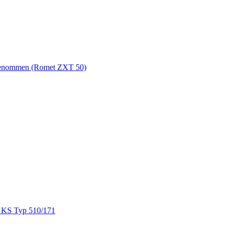
orgenommen (Romet ZXT 50)
e KS Typ 510/171