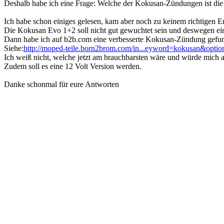
Deshalb habe ich eine Frage: Welche der Kokusan-Zündungen ist die
Ich habe schon einiges gelesen, kam aber noch zu keinem richtigen E
Die Kokusan Evo 1+2 soll nicht gut gewuchtet sein und deswegen e
Dann habe ich auf b2b.com eine verbesserte Kokusan-Zündung gefu
Siehe:
http://moped-teile.born2brom.com/in...eyword=kokusan&opti
Ich weiß nicht, welche jetzt am brauchbarsten wäre und würde mich
Zudem soll es eine 12 Volt Version werden.
Danke schonmal für eure Antworten