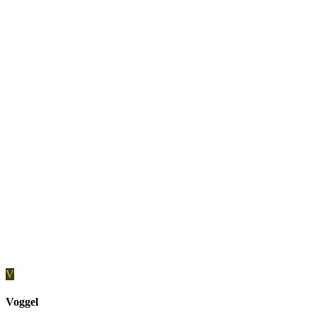
V
Voggel