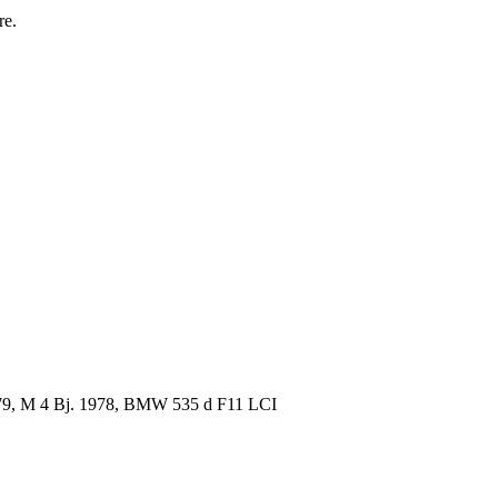
re.
79, M 4 Bj. 1978, BMW 535 d F11 LCI