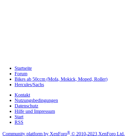
Startseite
Forum
Bikes ab 50ccm (Mofa, Mokick, Moped, Roller)
Hercules/Sachs
Kontakt
Nutzungsbedingungen
Datenschutz
Hilfe und Impressum
Start
RSS
®
Community platform by XenForo
© 2010-2023 XenForo Ltd.