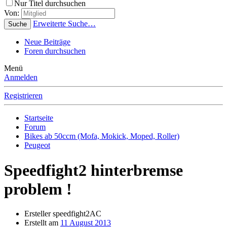
Nur Titel durchsuchen
Von:
Erweiterte Suche…
Suche
Neue Beiträge
Foren durchsuchen
Menü
Anmelden
Registrieren
Startseite
Forum
Bikes ab 50ccm (Mofa, Mokick, Moped, Roller)
Peugeot
Speedfight2 hinterbremse
problem !
Ersteller
speedfight2AC
Erstellt am
11 August 2013