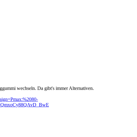
uggummi wechseln. Da gibt's immer Alternativen.
mpaign=Pmax:%2080-
tgaQmxoCy88QAvD_BwE