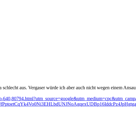
a schlecht aus. Vergaser würde ich aber auch nicht wegen einem Ansa
50-typ-640,80794.html?utm_source=google&utm_medium=cpc&utm_ca
AaJfPptoetCqYk4Vo0Ni3EHLbdUNJNoAgqexUDBp16IddcPz4JpHg