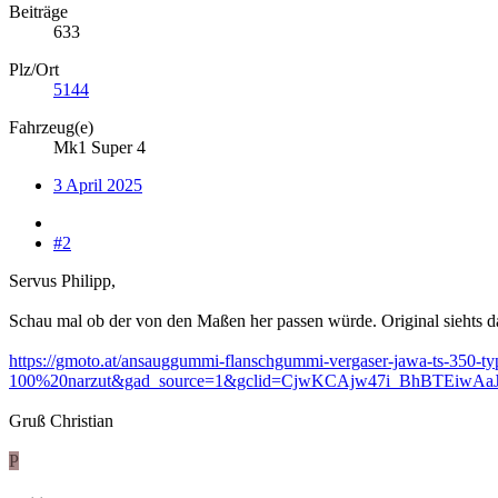
Beiträge
633
Plz/Ort
5144
Fahrzeug(e)
Mk1 Super 4
3 April 2025
#2
Servus Philipp,
Schau mal ob der von den Maßen her passen würde. Original siehts d
https://gmoto.at/ansauggummi-flanschgummi-vergaser-jawa-ts-3
100%20narzut&gad_source=1&gclid=CjwKCAjw47i_BhBTEiw
Gruß Christian
P