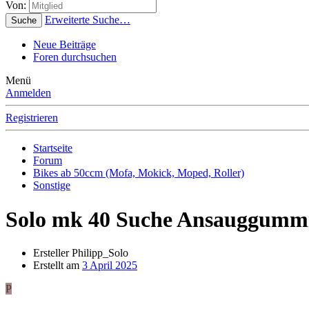
Von:
Erweiterte Suche…
Suche
Neue Beiträge
Foren durchsuchen
Menü
Anmelden
Registrieren
Startseite
Forum
Bikes ab 50ccm (Mofa, Mokick, Moped, Roller)
Sonstige
Solo mk 40 Suche Ansauggumm
Ersteller
Philipp_Solo
Erstellt am
3 April 2025
P