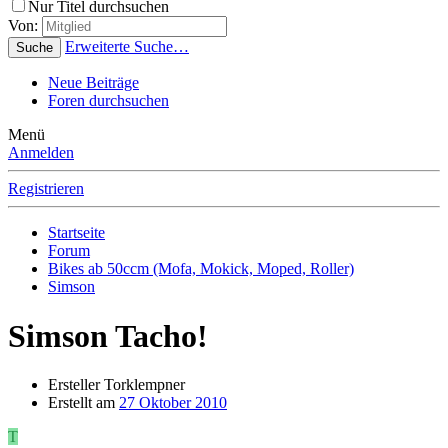
Nur Titel durchsuchen
Von:
Erweiterte Suche…
Suche
Neue Beiträge
Foren durchsuchen
Menü
Anmelden
Registrieren
Startseite
Forum
Bikes ab 50ccm (Mofa, Mokick, Moped, Roller)
Simson
Simson Tacho!
Ersteller
Torklempner
Erstellt am
27 Oktober 2010
T