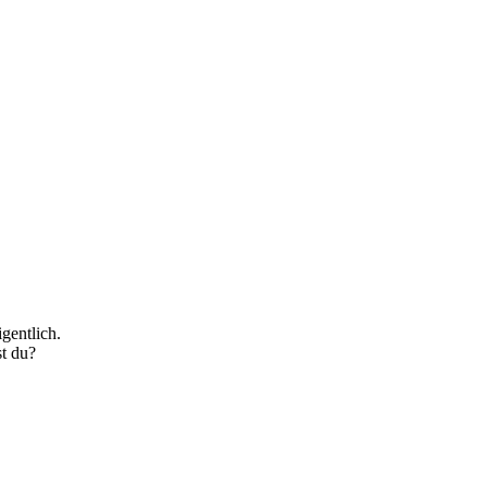
igentlich.
t du?