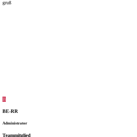
gruß
B
BE-RR
Administrator
Teammitglied