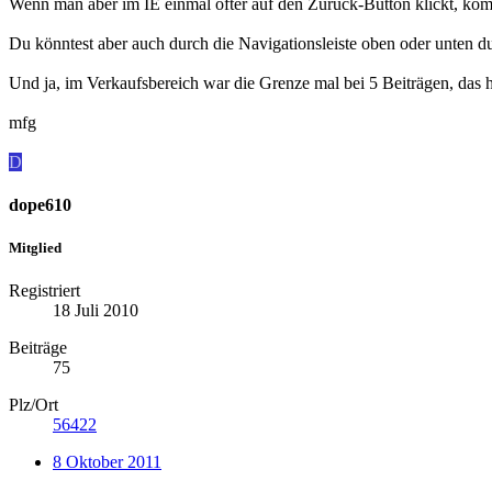
Wenn man aber im IE einmal öfter auf den Zurück-Button klickt, ko
Du könntest aber auch durch die Navigationsleiste oben oder unten 
Und ja, im Verkaufsbereich war die Grenze mal bei 5 Beiträgen, das h
mfg
D
dope610
Mitglied
Registriert
18 Juli 2010
Beiträge
75
Plz/Ort
56422
8 Oktober 2011