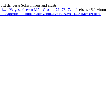
 nutzt der beste Schwimmerstand nichts.
t_i...---Vergaserduesen-M5---Groe--e-72--73--7.html
, ebenso Schwimm
rad.de/product_i...immernadelventil--BVF-15-vollst---SIMSON.html