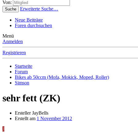
Von:
Erweiterte Suche…
Suche
Neue Beiträge
Foren durchsuchen
Menü
Anmelden
Registrieren
Startseite
Forum
Bikes ab 50ccm (Mofa, Mokick, Moped, Roller)
Simson
sehr fett (ZK)
Ersteller
JayBells
Erstellt am
1 November 2012
J