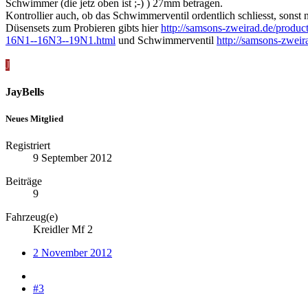
Schwimmer (die jetz oben ist ;-) ) 27mm betragen.
Kontrollier auch, ob das Schwimmerventil ordentlich schliesst, sonst
Düsensets zum Probieren gibts hier
http://samsons-zweirad.de/produc
16N1--16N3--19N1.html
und Schwimmerventil
http://samsons-zwei
J
JayBells
Neues Mitglied
Registriert
9 September 2012
Beiträge
9
Fahrzeug(e)
Kreidler Mf 2
2 November 2012
#3