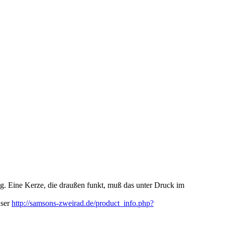
g. Eine Kerze, die draußen funkt, muß das unter Druck im
aser
http://samsons-zweirad.de/product_info.php?