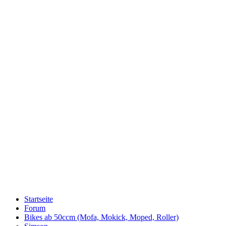
Startseite
Forum
Bikes ab 50ccm (Mofa, Mokick, Moped, Roller)