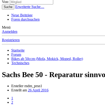
Von:
Erweiterte Suche…
Suche
Neue Beiträge
Foren durchsuchen
Menü
Anmelden
Registrieren
Startseite
Forum
Bikes ab 50ccm (Mofa, Mokick, Moped, Roller)
Technisches
Sachs Bee 50 - Reparatur sinnvo
Ersteller
rndm_prsn1
Erstellt am
26 April 2016
1
2