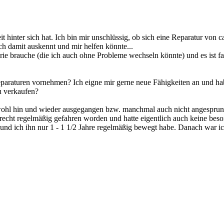
t hinter sich hat. Ich bin mir unschlüssig, ob sich eine Reparatur von ca
h damit auskennt und mir helfen könnte...
erie brauche (die ich auch ohne Probleme wechseln könnte) und es ist fa
 Reparaturen vornehmen? Ich eigne mir gerne neue Fähigkeiten an und h
zu verkaufen?
 wohl hin und wieder ausgegangen bzw. manchmal auch nicht angesprung
r recht regelmäßig gefahren worden und hatte eigentlich auch keine b
e und ich ihn nur 1 - 1 1/2 Jahre regelmäßig bewegt habe. Danach war 