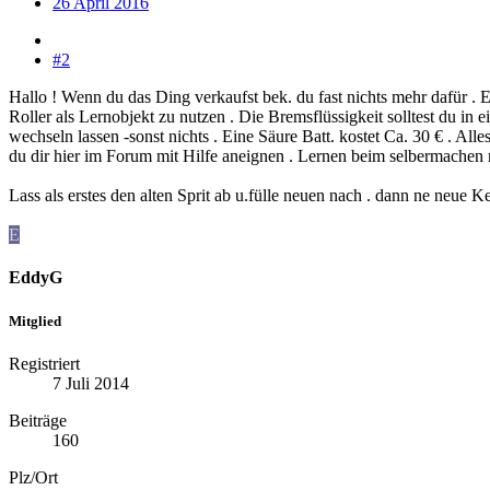
26 April 2016
#2
Hallo ! Wenn du das Ding verkaufst bek. du fast nichts mehr dafür . E
Roller als Lernobjekt zu nutzen . Die Bremsflüssigkeit solltest du in e
wechseln lassen -sonst nichts . Eine Säure Batt. kostet Ca. 30 € . Alle
du dir hier im Forum mit Hilfe aneignen . Lernen beim selbermachen
Lass als erstes den alten Sprit ab u.fülle neuen nach . dann ne neue Ke
E
EddyG
Mitglied
Registriert
7 Juli 2014
Beiträge
160
Plz/Ort