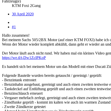
Fahrzeug(e)
KTM Foxi 2Gang
30 April 2020
#1
Hallo zusammen!
Bei meinem Sachs 505/2BX Motor (auf einer KTM FOXI) habe ich das P
Wenn der Motor wieder komplett abkühlt, dann geht er wieder an und 
Der Motor läuft auch nicht rund. Wir haben mal ein kleines Video gem
https://we.tl/t-Dw1ZclPKoP
Es handelt sich bei meinem Motor um das Modell mit einer Ducati 
Folgende Bauteile wurden bereits getauscht / gereinigt / geprüft:
- Benzintank entrostet
- Benzinhahn ausgebaut, gereinigt und auch einen zweiten testweise 
- Tankdeckel auf Entlüftung geprüft und auch einen zweiten testweis
- Benzinschlauch erneuert
- Vergaser mehrfach zerlegt, gereinigt und auch einen zweiten testwei
- Zündfunke geprüft - kommt im kalten wie auch im warmen Zustand
- Zweite Zündkerze getestet