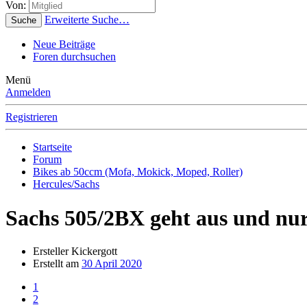
Von:
Erweiterte Suche…
Suche
Neue Beiträge
Foren durchsuchen
Menü
Anmelden
Registrieren
Startseite
Forum
Bikes ab 50ccm (Mofa, Mokick, Moped, Roller)
Hercules/Sachs
Sachs 505/2BX geht aus und nur
Ersteller
Kickergott
Erstellt am
30 April 2020
1
2