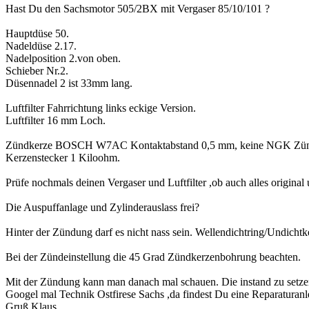
Hast Du den Sachsmotor 505/2BX mit Vergaser 85/10/101 ?
Hauptdüse 50.
Nadeldüse 2.17.
Nadelposition 2.von oben.
Schieber Nr.2.
Düsennadel 2 ist 33mm lang.
Luftfilter Fahrrichtung links eckige Version.
Luftfilter 16 mm Loch.
Zündkerze BOSCH W7AC Kontaktabstand 0,5 mm, keine NGK Zün
Kerzenstecker 1 Kiloohm.
Prüfe nochmals deinen Vergaser und Luftfilter ,ob auch alles original
Die Auspuffanlage und Zylinderauslass frei?
Hinter der Zündung darf es nicht nass sein. Wellendichtring/Undichtkei
Bei der Zündeinstellung die 45 Grad Zündkerzenbohrung beachten.
Mit der Zündung kann man danach mal schauen. Die instand zu setzen
Googel mal Technik Ostfirese Sachs ,da findest Du eine Reparaturanl
Gruß Klaus