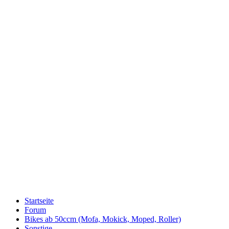
Startseite
Forum
Bikes ab 50ccm (Mofa, Mokick, Moped, Roller)
Sonstige