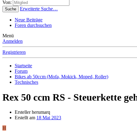
Von:
Erweiterte Suche…
Suche
Neue Beiträge
Foren durchsuchen
Menü
Anmelden
Registrieren
Startseite
Forum
Bikes ab 50ccm (Mofa, Mokick, Moped, Roller)
Technisches
Rex 50 ccm RS - Steuerkette ge
Ersteller
herumarq
Erstellt am
18 Mai 2023
H