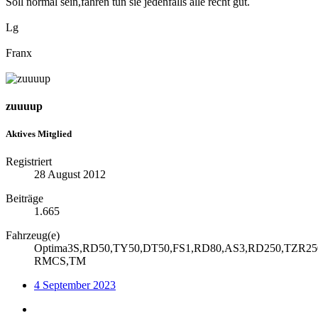
Soll normal sein,fahren tun sie jedenfalls alle recht gut.
Lg
Franx
zuuuup
Aktives Mitglied
Registriert
28 August 2012
Beiträge
1.665
Fahrzeug(e)
Optima3S,RD50,TY50,DT50,FS1,RD80,AS3,RD250,TZR250,
RMCS,TM
4 September 2023