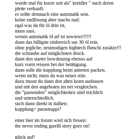
wurde mal für kurze zeit als" kreidler " nach deren
pleite verkauft.
es sollte demnach eine automatik sein.
keine endlösung aber machs mal:
egal was da für öl drin ist,
muss raus.
wenns automatik öl atf ist sowieso!!!!!!
dann das billigste einbereich sae 30 öl rein.
ohne jegliche, neumodigen hightech flutschi zusätze!!!
die schraube auf möglichsten druck.
dann den starter bowdenzug ebenso auf
kurz vorm reissen bei der betätigung.
dann solle die kupplung beim antreten packen.
wenn nicht, muss da was neues rein.
dazu musst du dann den alten kram ausbauen
und mit den angeboten im net vergleichen.
die "passenden" möglichkeiten sind reichlich
und unterschiedlich.
such dann direkt in itallien:
kupplung= parastrappi?
einer hier im forum wird sich freuen:
the never ending garelli story goes on!
glück auf!