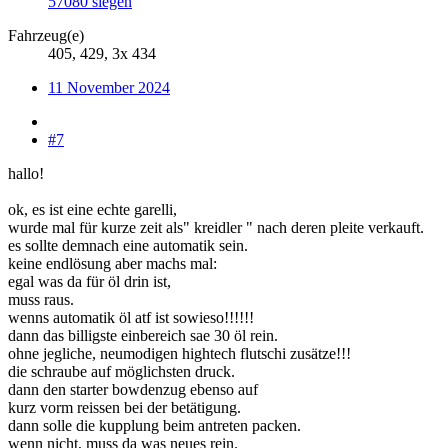
57080 siegen
Fahrzeug(e)
405, 429, 3x 434
11 November 2024
#7
hallo!
ok, es ist eine echte garelli,
wurde mal für kurze zeit als" kreidler " nach deren pleite verkauft.
es sollte demnach eine automatik sein.
keine endlösung aber machs mal:
egal was da für öl drin ist,
muss raus.
wenns automatik öl atf ist sowieso!!!!!!
dann das billigste einbereich sae 30 öl rein.
ohne jegliche, neumodigen hightech flutschi zusätze!!!
die schraube auf möglichsten druck.
dann den starter bowdenzug ebenso auf
kurz vorm reissen bei der betätigung.
dann solle die kupplung beim antreten packen.
wenn nicht, muss da was neues rein.