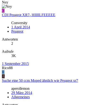
Ney
C
CDI Peugeot XR7- HIIIILFEEEEE
Conversity
1 April 2014
Peugeot
Antworten
2
Aufrufe
3K
1 September 2015
Rico88
R
A
Suche eine 50 ccm Moped ähnlich wie Peugeot xr7
aperollemon
29 März 2014
Allgemeines
Antworten