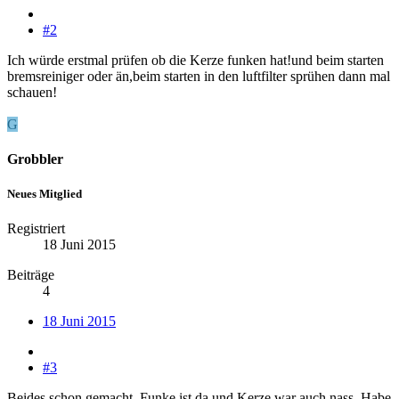
#2
Ich würde erstmal prüfen ob die Kerze funken hat!und beim starten
bremsreiniger oder än,beim starten in den luftfilter sprühen dann mal
schauen!
G
Grobbler
Neues Mitglied
Registriert
18 Juni 2015
Beiträge
4
18 Juni 2015
#3
Beides schon gemacht, Funke ist da und Kerze war auch nass. Habe