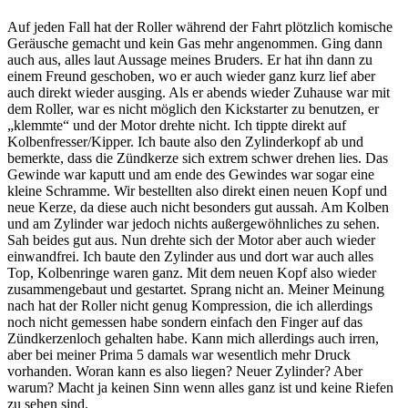
Auf jeden Fall hat der Roller während der Fahrt plötzlich komische
Geräusche gemacht und kein Gas mehr angenommen. Ging dann
auch aus, alles laut Aussage meines Bruders. Er hat ihn dann zu
einem Freund geschoben, wo er auch wieder ganz kurz lief aber
auch direkt wieder ausging. Als er abends wieder Zuhause war mit
dem Roller, war es nicht möglich den Kickstarter zu benutzen, er
„klemmte“ und der Motor drehte nicht. Ich tippte direkt auf
Kolbenfresser/Kipper. Ich baute also den Zylinderkopf ab und
bemerkte, dass die Zündkerze sich extrem schwer drehen lies. Das
Gewinde war kaputt und am ende des Gewindes war sogar eine
kleine Schramme. Wir bestellten also direkt einen neuen Kopf und
neue Kerze, da diese auch nicht besonders gut aussah. Am Kolben
und am Zylinder war jedoch nichts außergewöhnliches zu sehen.
Sah beides gut aus. Nun drehte sich der Motor aber auch wieder
einwandfrei. Ich baute den Zylinder aus und dort war auch alles
Top, Kolbenringe waren ganz. Mit dem neuen Kopf also wieder
zusammengebaut und gestartet. Sprang nicht an. Meiner Meinung
nach hat der Roller nicht genug Kompression, die ich allerdings
noch nicht gemessen habe sondern einfach den Finger auf das
Zündkerzenloch gehalten habe. Kann mich allerdings auch irren,
aber bei meiner Prima 5 damals war wesentlich mehr Druck
vorhanden. Woran kann es also liegen? Neuer Zylinder? Aber
warum? Macht ja keinen Sinn wenn alles ganz ist und keine Riefen
zu sehen sind.