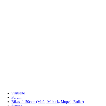
Startseite
Forum
Bikes ab 50ccm (Mofa, Mokick, Moped, Roller)
Simson