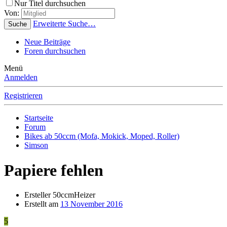
Nur Titel durchsuchen
Von:
Erweiterte Suche…
Suche
Neue Beiträge
Foren durchsuchen
Menü
Anmelden
Registrieren
Startseite
Forum
Bikes ab 50ccm (Mofa, Mokick, Moped, Roller)
Simson
Papiere fehlen
Ersteller
50ccmHeizer
Erstellt am
13 November 2016
5