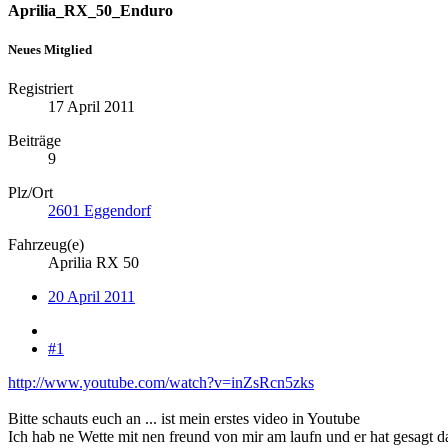
Aprilia_RX_50_Enduro
Neues Mitglied
Registriert
17 April 2011
Beiträge
9
Plz/Ort
2601 Eggendorf
Fahrzeug(e)
Aprilia RX 50
20 April 2011
#1
http://www.youtube.com/watch?v=inZsRcn5zks
Bitte schauts euch an ... ist mein erstes video in Youtube
Ich hab ne Wette mit nen freund von mir am laufn und er hat gesagt d