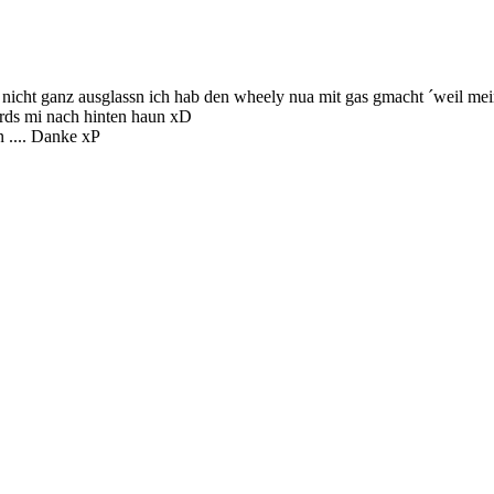
icht ganz ausglassn ich hab den wheely nua mit gas gmacht ´weil mein
rds mi nach hinten haun xD
n .... Danke xP