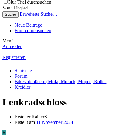
Nur Titel durchsuchen
Von:
Erweiterte Suche…
Suche
Neue Beiträge
Foren durchsuchen
Menü
Anmelden
Registrieren
Startseite
Forum
Bikes ab 50ccm (Mofa, Mokick, Moped, Roller)
Kreidler
Lenkradschloss
Ersteller
RainerS
Erstellt am
11 November 2024
R