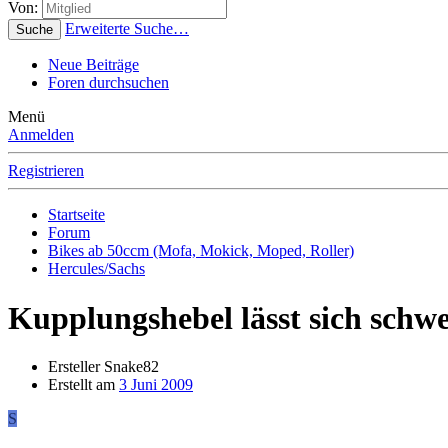
Von:
Erweiterte Suche…
Suche
Neue Beiträge
Foren durchsuchen
Menü
Anmelden
Registrieren
Startseite
Forum
Bikes ab 50ccm (Mofa, Mokick, Moped, Roller)
Hercules/Sachs
Kupplungshebel lässt sich schwe
Ersteller
Snake82
Erstellt am
3 Juni 2009
S