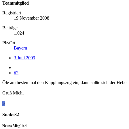
Teammitglied
Registriert
19 November 2008
Beiträge
1.024
Plz/Ort
Bayern
3 Juni 2009
#2
Öle am besten mal den Kupplungszug ein, dann sollte sich der Hebel w
Gruß Michi
S
Snake82
Neues Mitglied