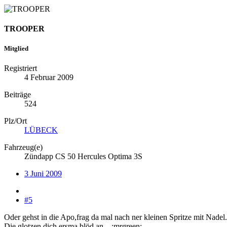
TROOPER
Mitglied
Registriert
4 Februar 2009
Beiträge
524
Plz/Ort
LÜBECK
Fahrzeug(e)
Zündapp CS 50 Hercules Optima 3S
3 Juni 2009
#5
Oder gehst in die Apo,frag da mal nach ner kleinen Spritze mit Nadel.
Die glotzen dich ersma blöd an... :mrgreen: