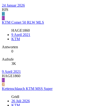
24 Januar 2026
HJS
H
H
KTM Comet 50 RLW MLS
HAGE1860
9 April 2021
KTM
Antworten
0
Aufrufe
3K
9 April 2021
HAGE1860
H
G
Kettenschlauch KTM MSS Super
Gridl
26 Juli 2026
KTM