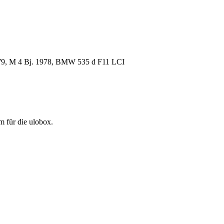
79, M 4 Bj. 1978, BMW 535 d F11 LCI
m für die ulobox.