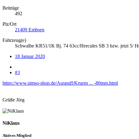
Beiträge
492
Plz/Ort
21409 Embsen
Fahrzeug(e)
Schwalbe KR51/1K Bj. 74 63cc/Hercules SB 3 bzw. jetzt 5/ 
18 Januar 2020
#3
https://www.simso-shop.de/Auspuff/Kruem ... -80mm.html
Grüße Jörg
NiKlaus
Aktives Mitglied