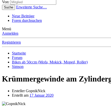
Von:
Erweiterte Suche…
Suche
Neue Beiträge
Foren durchsuchen
Menü
Anmelden
Registrieren
Startseite
Forum
Bikes ab 50ccm (Mofa, Mokick, Moped, Roller)
Simson
Krümmergewinde am Zylinderg
Ersteller
GopnikNick
Erstellt am
17 Januar 2020