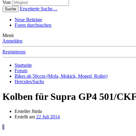
Von:
Erweiterte Suche…
Suche
Neue Beiträge
Foren durchsuchen
Menü
Anmelden
Registrieren
Startseite
Forum
Bikes ab 50ccm (Mofa, Mokick, Moped, Roller)
Hercules/Sachs
Kolben für Supra GP4 501/CK
Ersteller
Jürda
Erstellt am
22 Juli 2014
J