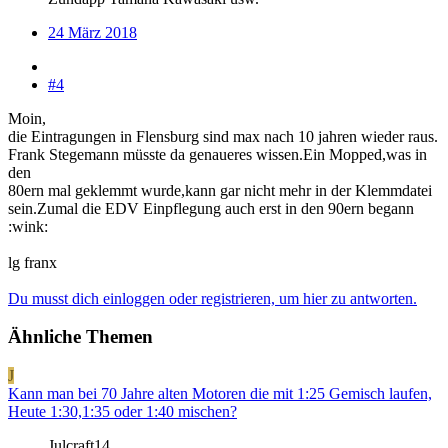
24 März 2018
#4
Moin,
die Eintragungen in Flensburg sind max nach 10 jahren wieder raus.
Frank Stegemann müsste da genaueres wissen.Ein Mopped,was in
den
80ern mal geklemmt wurde,kann gar nicht mehr in der Klemmdatei
sein.Zumal die EDV Einpflegung auch erst in den 90ern begann
:wink:
lg franx
Du musst dich einloggen oder registrieren, um hier zu antworten.
Ähnliche Themen
J
Kann man bei 70 Jahre alten Motoren die mit 1:25 Gemisch laufen,
Heute 1:30,1:35 oder 1:40 mischen?
Julcraft14