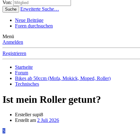
Von:
Erweiterte Suche…
Suche
Neue Beiträge
Foren durchsuchen
Menü
Anmelden
Registrieren
Startseite
Forum
Bikes ab 50ccm (Mofa, Mokick, Moped, Roller)
Technisches
Ist mein Roller getunt?
Ersteller
supi8
Erstellt am
2 Juli 2026
S