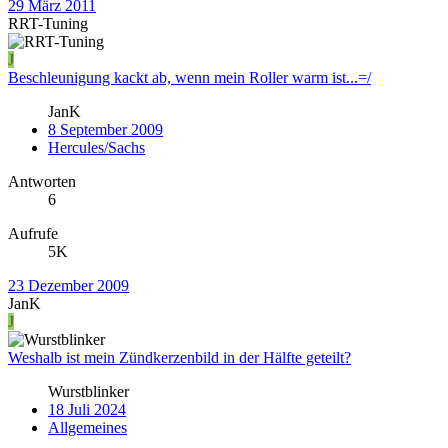
29 März 2011
RRT-Tuning
J
Beschleunigung kackt ab, wenn mein Roller warm ist...=/
JanK
8 September 2009
Hercules/Sachs
Antworten
6
Aufrufe
5K
23 Dezember 2009
JanK
J
Weshalb ist mein Zündkerzenbild in der Hälfte geteilt?
Wurstblinker
18 Juli 2024
Allgemeines