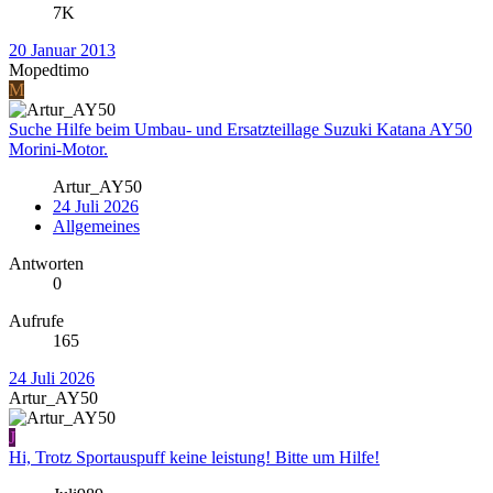
7K
20 Januar 2013
Mopedtimo
M
Suche Hilfe beim Umbau- und Ersatzteillage Suzuki Katana AY50
Morini-Motor.
Artur_AY50
24 Juli 2026
Allgemeines
Antworten
0
Aufrufe
165
24 Juli 2026
Artur_AY50
J
Hi, Trotz Sportauspuff keine leistung! Bitte um Hilfe!