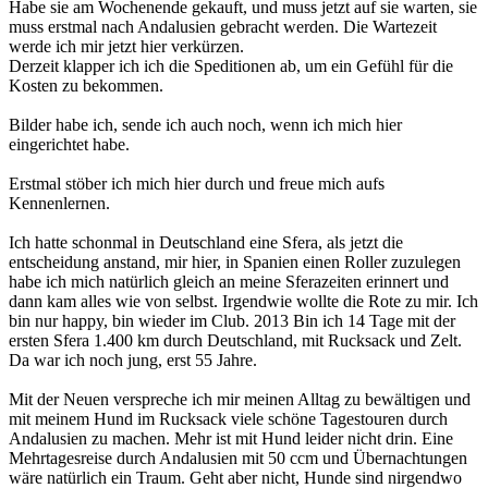
Habe sie am Wochenende gekauft, und muss jetzt auf sie warten, sie
muss erstmal nach Andalusien gebracht werden. Die Wartezeit
werde ich mir jetzt hier verkürzen.
Derzeit klapper ich ich die Speditionen ab, um ein Gefühl für die
Kosten zu bekommen.
Bilder habe ich, sende ich auch noch, wenn ich mich hier
eingerichtet habe.
Erstmal stöber ich mich hier durch und freue mich aufs
Kennenlernen.
Ich hatte schonmal in Deutschland eine Sfera, als jetzt die
entscheidung anstand, mir hier, in Spanien einen Roller zuzulegen
habe ich mich natürlich gleich an meine Sferazeiten erinnert und
dann kam alles wie von selbst. Irgendwie wollte die Rote zu mir. Ich
bin nur happy, bin wieder im Club. 2013 Bin ich 14 Tage mit der
ersten Sfera 1.400 km durch Deutschland, mit Rucksack und Zelt.
Da war ich noch jung, erst 55 Jahre.
Mit der Neuen verspreche ich mir meinen Alltag zu bewältigen und
mit meinem Hund im Rucksack viele schöne Tagestouren durch
Andalusien zu machen. Mehr ist mit Hund leider nicht drin. Eine
Mehrtagesreise durch Andalusien mit 50 ccm und Übernachtungen
wäre natürlich ein Traum. Geht aber nicht, Hunde sind nirgendwo