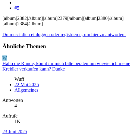
#5
[album]2382[/album][album]2379[/album][album]2380[/album]
[album]2384[/album]
Du musst dich einloggen oder registrieren, um hier zu antworten.
Ähnliche Themen
W
Hallo die Runde, könnt ihr mich bitte beraten um wieviel ich meine
Kreidler verkaufen kann? Danke
Wuff
22 Mai 2025
Allgemeines
Antworten
4
Aufrufe
1K
23 Juni 2025