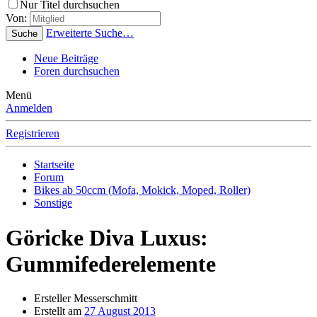
Nur Titel durchsuchen
Von:
Erweiterte Suche…
Suche
Neue Beiträge
Foren durchsuchen
Menü
Anmelden
Registrieren
Startseite
Forum
Bikes ab 50ccm (Mofa, Mokick, Moped, Roller)
Sonstige
Göricke Diva Luxus:
Gummifederelemente
Ersteller
Messerschmitt
Erstellt am
27 August 2013