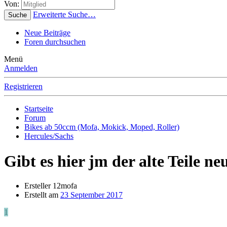
Von:
Erweiterte Suche…
Suche
Neue Beiträge
Foren durchsuchen
Menü
Anmelden
Registrieren
Startseite
Forum
Bikes ab 50ccm (Mofa, Mokick, Moped, Roller)
Hercules/Sachs
Gibt es hier jm der alte Teile n
Ersteller
12mofa
Erstellt am
23 September 2017
1