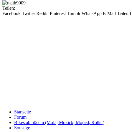
Teilen:
Facebook
Twitter
Reddit
Pinterest
Tumblr
WhatsApp
E-Mail
Teilen
L
Startseite
Forum
Bikes ab 50ccm (Mofa, Mokick, Moped, Roller)
Sonstige