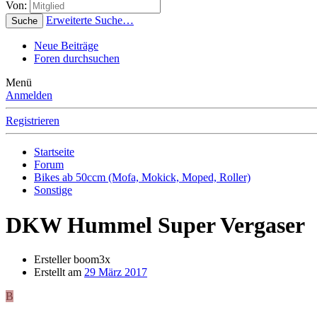
Von:
Erweiterte Suche…
Suche
Neue Beiträge
Foren durchsuchen
Menü
Anmelden
Registrieren
Startseite
Forum
Bikes ab 50ccm (Mofa, Mokick, Moped, Roller)
Sonstige
DKW Hummel Super Vergaser
Ersteller
boom3x
Erstellt am
29 März 2017
B