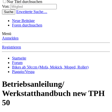
Nur Titel durchsuchen
Von:
Erweiterte Suche…
Suche
Neue Beiträge
Foren durchsuchen
Menü
Anmelden
Registrieren
Startseite
Forum
Bikes ab 50ccm (Mofa, Mokick, Moped, Roller)
Piaggio/Vespa
Betriebsanleilung/
Werkstatthandbuch new TPH
50