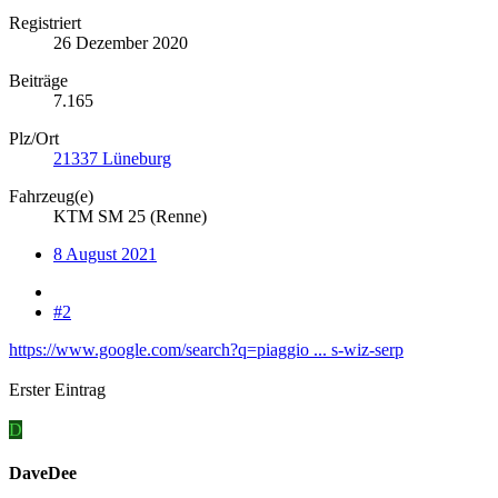
Registriert
26 Dezember 2020
Beiträge
7.165
Plz/Ort
21337 Lüneburg
Fahrzeug(e)
KTM SM 25 (Renne)
8 August 2021
#2
https://www.google.com/search?q=piaggio ... s-wiz-serp
Erster Eintrag
D
DaveDee