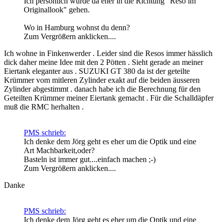
Ich persönlich würde da eher in die Richtung "Reso im
Originallook" gehen.
Wo in Hamburg wohnst du denn?
Zum Vergrößern anklicken....
Ich wohne in Finkenwerder . Leider sind die Resos immer hässlich
dick daher meine Idee mit den 2 Pötten . Sieht gerade an meiner
Eiertank eleganter aus . SUZUKI GT 380 da ist der geteilte
Krümmer vom mitleren Zylinder exakt auf die beiden äusseren
Zylinder abgestimmt . danach habe ich die Berechnung für den
Geteilten Krümmer meiner Eiertank gemacht . Für die Schalldäpfer
muß die RMC herhalten .
PMS schrieb:
Ich denke dem Jörg geht es eher um die Optik und eine
Art Machbarkeit,oder?
Basteln ist immer gut....einfach machen ;-)
Zum Vergrößern anklicken....
Danke
PMS schrieb:
Ich denke dem Jörg geht es eher um die Optik und eine