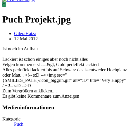
G
Puch Projekt.jpg
GileraHatza
12 Mai 2012
Ist noch im Aufbau...
Lackiert ist schon einiges aber noch nicht alles
Felgen kommen erst ----&gt; Gold perleffekt lackiert
Alles perleffekt lackiert bis auf Schwarz das is entweder Hochglanz
oder Matt... <!-- s:D --><img src="
{SMILIES_PATH}/icon_biggrin.gif" alt=":D" title="Very Happy"
/><!-- s:D -->D
Zum Vergrößern anklicken....
Es gibt keine Kommentare zum Anzeigen
Medieninformationen
Kategorie
Puch