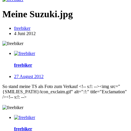
Meine Suzuki.jpg
freebiker
4 Juni 2012
freebiker
27 August 2012
So stand meine TS als Foto zum Verkauf <!-- s:!: --><img src="
{SMILIES_PATH}/icon_exclaim.gif" alt=":!:" title="Exclamation"
/><!-- s:!: -->
freebiker