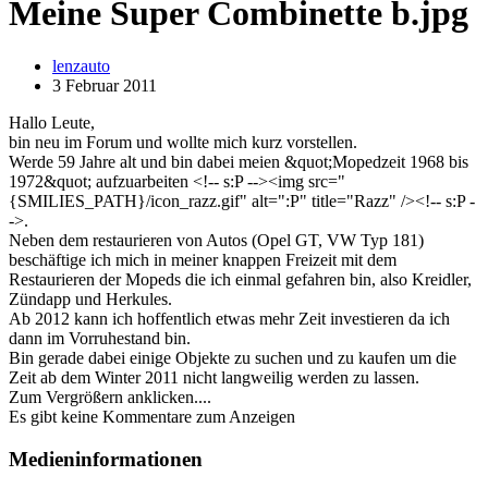
Meine Super Combinette b.jpg
lenzauto
3 Februar 2011
Hallo Leute,
bin neu im Forum und wollte mich kurz vorstellen.
Werde 59 Jahre alt und bin dabei meien &quot;Mopedzeit 1968 bis
1972&quot; aufzuarbeiten <!-- s:P --><img src="
{SMILIES_PATH}/icon_razz.gif" alt=":P" title="Razz" /><!-- s:P -
->.
Neben dem restaurieren von Autos (Opel GT, VW Typ 181)
beschäftige ich mich in meiner knappen Freizeit mit dem
Restaurieren der Mopeds die ich einmal gefahren bin, also Kreidler,
Zündapp und Herkules.
Ab 2012 kann ich hoffentlich etwas mehr Zeit investieren da ich
dann im Vorruhestand bin.
Bin gerade dabei einige Objekte zu suchen und zu kaufen um die
Zeit ab dem Winter 2011 nicht langweilig werden zu lassen.
Zum Vergrößern anklicken....
Es gibt keine Kommentare zum Anzeigen
Medieninformationen