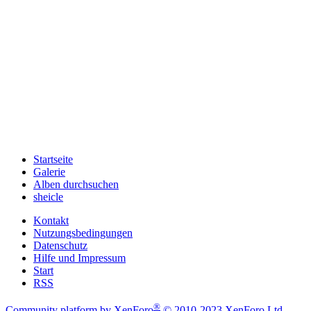
Startseite
Galerie
Alben durchsuchen
sheicle
Kontakt
Nutzungsbedingungen
Datenschutz
Hilfe und Impressum
Start
RSS
®
Community platform by XenForo
© 2010-2023 XenForo Ltd.