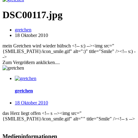
DSC00117.jpg
gretchen
18 Oktober 2010
mein Gretchen wird wieder hübsch <!-- s:) --><img src="
{SMILIES_PATH}/icon_smile.gif" alt=":)" title="Smile" /><!-- s:) -
->
Zum Vergrößern anklicken....
gretchen
18 Oktober 2010
das Herz liegt offen <!-- s
--><img src="
{SMILIES_PATH}/icon_smile.gif" alt="
" title="Smile" /><!-- s
-->
Medieninformationen